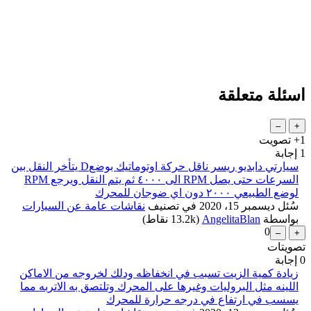
اسئلة متعلقة
+1
تصويت
1
إجابة
سيارتي دابديو ريسر ناقل حركة اوتوماتيك بوضعD يتأخر النقل بين
السرعات حتى يصل RPM الى ٤٠٠٠ ثم يتم النقل ويرجع RPM
لوضع الطبيعي ٢٠٠٠ دون اي ضوجان للمحرك
سُئل
ديسمبر 15، 2020
في تصنيف
نقاشات عامة عن السيارات
بواسطة
AngelitaBlan
(
13.2k
نقاط)
0
تصويتات
0
إجابة
زيادة كمية الزيت تسبب في انخفاظه ودلك لخروجه من الاماكن
اللينه مثل البروليات وغيرها على المحرك وتلتصق به الاتربه مما
يسسب في ارتفاع في درجه حرارة للمحرك