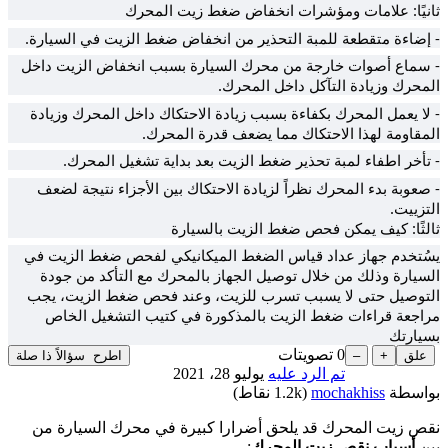
ثانيًا: علامات ومؤشرات انخفاض ضغط زيت المحرك
- إضاءة متقطعة للمبة التحذير من انخفاض ضغط الزيت في السيارة.
- سماع أصوات خارجة من محرك السيارة بسبب انخفاض الزيت داخل
المحرك وزيادة التآكل داخل المحرك.
- لا يعمل المحرك بكفاءة بسبب زيادة الاحتكاك داخل المحرك وزيادة
المقاومة لهذا الاحتكاك مما يضعف قدرة المحرك.
- تأخر اطفاء لمبة تحذير ضغط الزيت بعد بداية تشغيل المحرك.
- صعوبة بدء المحرك نظراً لزيادة الاحتكاك بين الأجزاء نتيجة لضعف
التزييت.
ثالثًا: كيف يمكن فحص ضغط الزيت بالسيارة
يسُتخدم جهاز عداد قياس الضغط الميكانيكي لفحص ضغط الزيت في
السيارة وذلك من خلال توصيل الجهاز بالمحرك مع التأكد من جودة
التوصيل حتى لا يسبب تسرب للزيت، وعند فحص ضغط الزيت، يجب
مراجعة قراءات ضغط الزيت بالمذكورة في كتيب التشغيل الخاص
بسيارتك
0
تصويتات
تم الرد عليه
يوليو 28، 2021
بواسطة
mochakhiss
(
1.2k
نقاط)
نقص زيت المحرك قد يلحق أضرارا كبيرة في محرك السيارة من
بين
أسباب نقص زيت المحرك
: