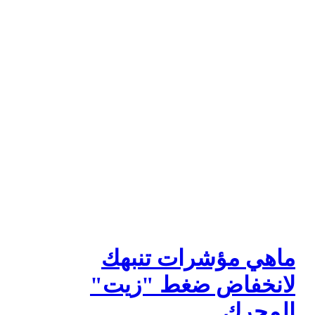
ماهي مؤشرات تنبهك
لانخفاض ضغط "زيت"
المحرك