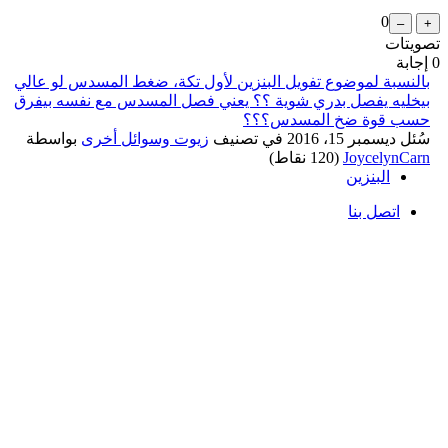
0
تصويتات
0
إجابة
بالنسبة لموضوع تفويل البنزين لأول تكة، ضغط المسدس لو عالي
بيخليه يفصل بدري شوية ؟؟ يعني فصل المسدس مع نفسه بيفرق
حسب قوة ضخ المسدس؟؟؟
سُئل
ديسمبر 15، 2016
في تصنيف
زيوت وسوائل أخرى
بواسطة
JoycelynCarn
(
120
نقاط)
البنزين
اتصل بنا