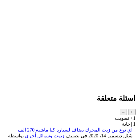
اسئلة متعلقة
+1
تصويت
1
إجابة
اي نوع من زيت المحرك يضاف لسيارة كيا ماشية 270 الف
سُئل
ديسمبر 14، 2020
في تصنيف
زيوت وسوائل أخرى
بواسطة