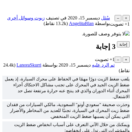
سُئل
ديسمبر 15، 2020
في تصنيف
زيوت وسوائل أخرى
بواسطة
AngelitaBlan
(
13.2k
نقاط)
+1
تصويت
3
إجابة
+1
تصويت
تم الرد عليه
ديسمبر 15، 2020
بواسطة
LanoraSkurri
(
24.4k
نقاط)
يلعب ضغط الزيت دورًا مهمًا في الحفاظ على محرك السيارة، إذ يعمل
ضغط الزيت الجيد في المحرك على تجنب مشاكل الاحتكاك أجزاء
المحرك أثناء الدوران والذي قد ينتج عنه حرارة مرتفعة تصل حد
الاشتعال.
وحذرت صحيفة "سعودي أوتو" السعودية، مالكي السيارات من فقدان
ضغط زيت المحرك في السيارة، تجنبًا للعديد من المخاطر والأضرار
التي يمكن أن يسببها ضغط الزيت المنخفض.
ويمكنك من خلال الآتي التعرف على أسباب انخفاض ضغط الزيت
والمؤشرات التي تدل على انخفاضه: