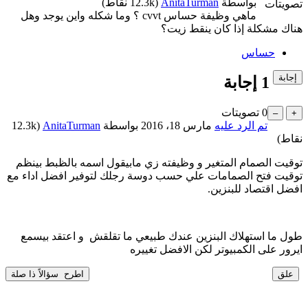
بواسطة
AnitaTurman
(
12.3k
نقاط)
تصويتات
ماهي وظيفة حساس cvvt ؟ وما شكله واين يوجد وهل
هناك مشكلة إذا كان ينقط زيت؟
حساس
1
إجابة
0
تصويتات
تم الرد عليه
مارس 18، 2016
بواسطة
AnitaTurman
(
12.3k
نقاط)
توقيت الصمام المتغير و وظيفته زي مابيقول اسمه بالظبط بينظم
توقيت فتح الصمامات علي حسب دوسة رجلك لتوفير افضل اداء مع
افضل اقتصاد للبنزين.
طول ما استهلاك البنزين عندك طبيعي ما تقلقش و اعتقد بيسمع
ايرور على الكمبيوتر لكن الافضل تغييره