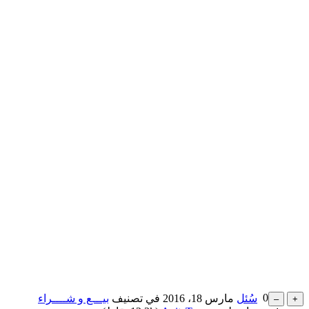
0
سُئل
مارس 18، 2016
في تصنيف
بيـــع و شــــراء