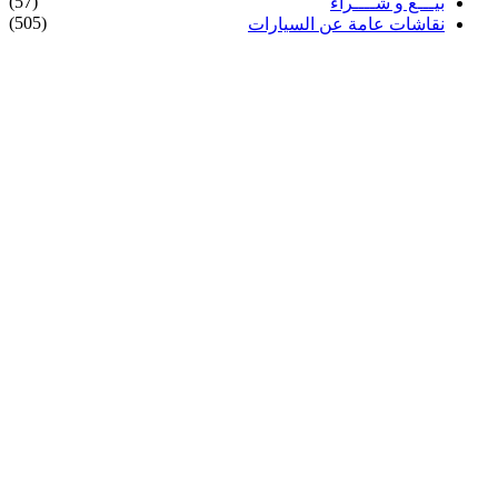
(57)
بيـــع و شــــراء
(505)
نقاشات عامة عن السيارات