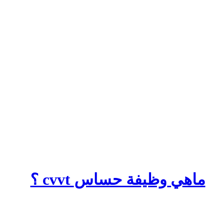
ماهي وظيفة حساس cvvt ؟