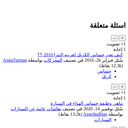
اسئلة متعلقة
+1
تصويت
1
إجابة
كيف تغير حساس الكرنك لعربيه النترا 2010 ؟؟
سُئل
فبراير 26، 2016
في تصنيف
المحركات
بواسطة
AnitaTurman
(
12.3k
نقاط)
حساس
كرنك
+1
تصويت
1
إجابة
ماهي وظيفة حساس الهواء في السيارة
سُئل
نوفمبر 14، 2020
في تصنيف
نقاشات عامة عن السيارات
بواسطة
AngelitaBlan
(
13.2k
نقاط)
السيارات