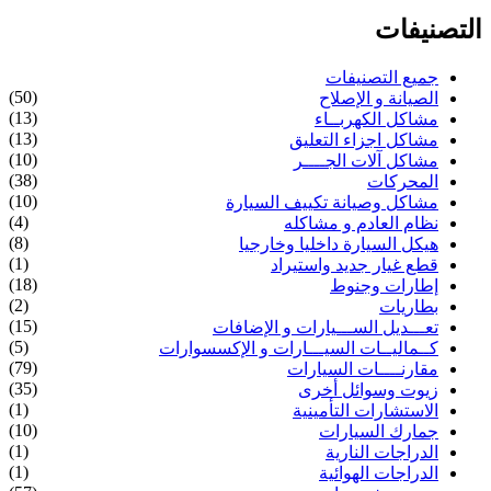
التصنيفات
جميع التصنيفات
(50)
الصيانة و الإصلاح
(13)
مشاكل الكهربــاء
(13)
مشاكل اجزاء التعليق
(10)
مشاكل آلات الجــــر
(38)
المحركات
(10)
مشاكل وصيانة تكييف السيارة
(4)
نظام العادم و مشاكله
(8)
هيكل السيارة داخليا وخارجيا
(1)
قطع غيار جديد واستيراد
(18)
إطارات وجنوط
(2)
بطاريات
(15)
تعـــديل الســـيارات و الإضافات
(5)
كــماليــات السيـــارات و الإكسسوارات
(79)
مقارنــــات السيارات
(35)
زيوت وسوائل أخرى
(1)
الاستشارات التأمينية
(10)
جمارك السيارات
(1)
الدراجات النارية
(1)
الدراجات الهوائية