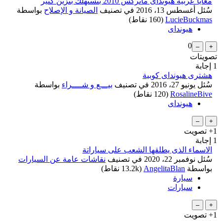
معايا عربية هيونداى ماتركس 2010 بتستهلك بنزين كتير
سُئل
أغسطس 13، 2016
في تصنيف
الصيانة و الإصلاح
بواسطة
LucieBuckmas
(
160
نقاط)
هيونداى
0
تصويتات
1
إجابة
هشترى هيونداى كوبية
سُئل
يونيو 27، 2016
في تصنيف
بيـــع و شــــراء
بواسطة
RosalineBive
(
120
نقاط)
هيونداى
+1
تصويت
1
إجابة
الاسماء الذى يطلقها الشعب على سياراتة
سُئل
نوفمبر 22، 2020
في تصنيف
نقاشات عامة عن السيارات
بواسطة
AngelitaBlan
(
13.2k
نقاط)
سيارة
سيارات
...
+1
تصويت