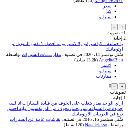
MargeneB2471
(
120
نقاط)
سعر
كيا
سيراتو
+1
تصويت
2
إجابة
يا جماعة .. كيا سيراتو ولا لانسر بومة أفضل ؟ نفس الموديل و
اوتوماتيك
سُئل
نوفمبر 14، 2020
في تصنيف
مقارنــــات السيارات
بواسطة
AngelitaBlan
(
13.2k
نقاط)
لانسر
سيراتو
مقارنات
0
تصويتات
1
إجابة
ازاي الواحد يقدر يتغلب على الخوف من قيادة السيارات انا لسه
جديدة في السواقه بس بحس بخوف من الدريكسيون وايه احسن
نوع في العربيات الاوتوماتيك
سُئل
سبتمبر 16، 2016
في تصنيف
نقاشات عامة عن السيارات
بواسطة
NatalieJesso
(
120
نقاط)