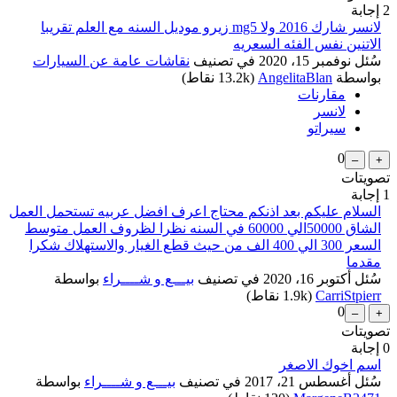
2
إجابة
لانسر شارك 2016 ولا mg5 زيرو موديل السنه مع العلم تقريبا
الاتنين نفس الفئه السعريه
سُئل
نوفمبر 15، 2020
في تصنيف
نقاشات عامة عن السيارات
بواسطة
AngelitaBlan
(
13.2k
نقاط)
مقارنات
لانسر
سيراتو
0
تصويتات
1
إجابة
السلام عليكم بعد اذنكم محتاج اعرف افضل عربيه تستحمل العمل
الشاق 50000الي 60000 في السنه نظرا لظروف العمل متوسط
السعر 300 الي 400 الف من حيث قطع الغيار والاستهلاك شكرا
مقدما
سُئل
أكتوبر 16، 2020
في تصنيف
بيـــع و شــــراء
بواسطة
CarriStpierr
(
1.9k
نقاط)
0
تصويتات
0
إجابة
اسم اخوك الاصغر
سُئل
أغسطس 21، 2017
في تصنيف
بيـــع و شــــراء
بواسطة
...