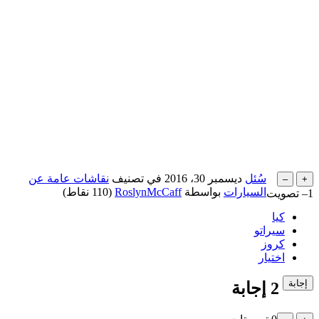
سُئل
ديسمبر 30، 2016
في تصنيف
نقاشات عامة عن
السيارات
بواسطة
RoslynMcCaff
(
110
نقاط)
–1
تصويت
كيا
سيراتو
كروز
اختيار
2
إجابة