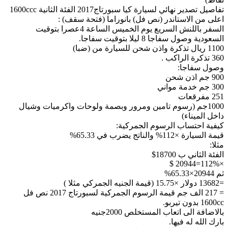
تفاصيل تصدير نهائي لسيارة كيا سبورتاج2017 الفئة الثانية 1600ccc
اعلى من الاستاندر (نص فل) بانوراما (فتحة سقف) :
السفر باللنش السريع يوم الخميس الساعة 4عصرا بتوقيت
السعودية وصول سفاجا 8 ليلا بتوقيت سفاجا.
1100 ريال تذكرة واذن شحن للسيارة من (ضبا)
360 تذكرة الراكب .
وصول سفاجا:
900 جم اذن شحن
300 جم خدمة مواني
251 مفرقعات
1000جم (رسوم تامين ومرور وبصمة ولوحات واكرميات وشيال
داخل الميناء)
كيفية احتساب الرسوم الجمركية:
قيمة السيارة ×112% والناتج يضرب في 65.33%
مثلا:
الفئة الثاني ب 18700$
×112%=20944 $
ثم 20944×65.33%
=13682 دولار ×15.75 (قيمة الجنيه الجمركي مثلا )
= 217 الف جم قيمة الرسوم الجمركية لسبورتاج 2017 نص فل
1600cc بدون تيربو.
بالاضافة الى اتعاب المستخلص 2000جنيه
بارك الله له فيها.