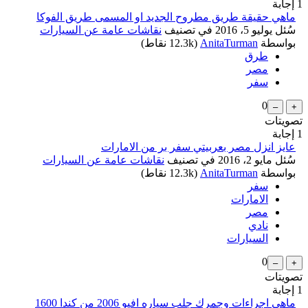
1
إجابة
ماهي حقيقة طريق مطروح الجديد او المسمى طريق الفوكا
سُئل
يوليو 5، 2016
في تصنيف
نقاشات عامة عن السيارات
بواسطة
AnitaTurman
(
12.3k
نقاط)
طرق
مصر
سفر
0
تصويتات
1
إجابة
...
عايز انزل مصر بعربيتي سفر بر من الامارات
سُئل
مايو 2، 2016
في تصنيف
نقاشات عامة عن السيارات
بواسطة
AnitaTurman
(
12.3k
نقاط)
سفر
الامارات
مصر
نادي
السيارات
0
تصويتات
1
إجابة
ماهي اجراءات وجمرك جلب سياره افيو 2006 من كندا 1600