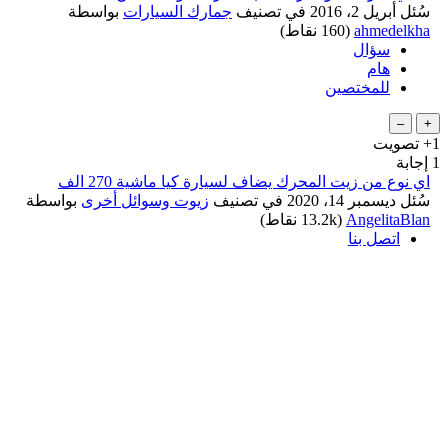
سُئل
أبريل 2، 2016
في تصنيف
جمارك السيارات
بواسطة
ahmedelkha
(
160
نقاط)
سؤال
هام
للمختصين
+1
تصويت
1
إجابة
اي نوع من زيت المحرك يضاف لسيارة كيا ماشية 270 الف
سُئل
ديسمبر 14، 2020
في تصنيف
زيوت وسوائل أخرى
بواسطة
AngelitaBlan
(
13.2k
نقاط)
اتصل بنا