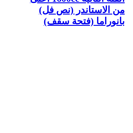
من الاستاندر (نص فل)
بانوراما (فتحة سقف)