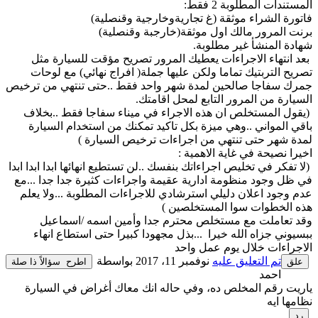
المستندات المطلوبة 2 فقط:
فاتورة الشراء موثقة (غ تجاريةوخارجية وقنصلية)
برنت المرور مالك اول موثقة(خارجبة وقنصلية)
شهادة المنشأ غير مطلوبة.
بعد انتهاء الاجراءات يعطيك المرور تصريح مؤقت للسيارة مثل
تصريح التربتيك تماما ولكن عليها جملة( افراج نهائي) مع لوحات
جمرك سفاجا صالحين لمدة شهر واحد فقط ..حتى تنتهي من ترخيص
السيارة من المرور التابع لمحل اقامتك.
(يقول المستخلص ان هذه الاجراء في ميناء سفاجا فقط ..بخلاف
باقي المواني ..وهي ميزة بكل تاكيد تمكنك من استخدام السيارة
لمدة شهر حتى تنتهي من اجراءات ترخيص السيارة )
اخيرا نصيحة في غاية الاهمية :
(لا تفكر في تخليص اجراءاتك بنفسك ..لن تستطيع انهائها ابدا ابدا ابدا
في ظل وجود منظومة ادارية عقيمة واجراءات كثيرة جدا جدا ...مع
عدم وجود اعلان دليلي استرشادي للاجراءات المطلوبة ...ولا يعلم
هذه الخطوات سوا المستخلصين )
وقد تعاملت مع مستخلص محترم جدا وأمين اسمه /اسماعيل
ببسيوني جزاه الله خيرا ...بذل مجهودا كبيرا حتى استطاع انهاء
الاجراءات خلال يوم عمل واحد
تم التعليق عليه
نوفمبر 11، 2017
بواسطة
احمد
ياريت رقم المخلص ده، وفي حاله انك معاك أغراض في السيارة
نظامها ايه