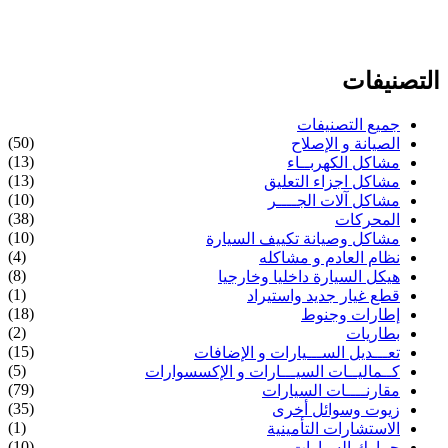
التصنيفات
جميع التصنيفات
(50)
الصيانة و الإصلاح
(13)
مشاكل الكهربــاء
(13)
مشاكل اجزاء التعليق
(10)
مشاكل آلات الجــــر
(38)
المحركات
(10)
مشاكل وصيانة تكييف السيارة
(4)
نظام العادم و مشاكله
(8)
هيكل السيارة داخليا وخارجيا
(1)
قطع غيار جديد واستيراد
(18)
إطارات وجنوط
(2)
بطاريات
(15)
تعـــديل الســـيارات و الإضافات
(5)
كــماليــات السيـــارات و الإكسسوارات
(79)
مقارنــــات السيارات
(35)
زيوت وسوائل أخرى
(1)
الاستشارات التأمينية
(10)
جمارك السيارات