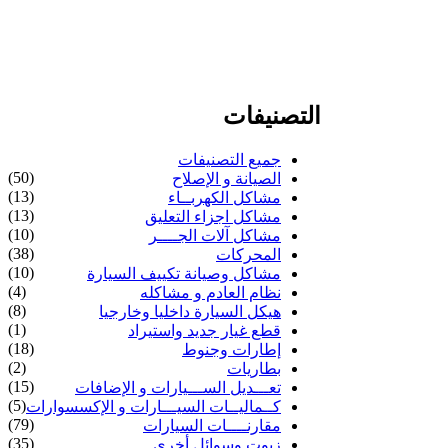
التصنيفات
جميع التصنيفات
(50)
الصيانة و الإصلاح
(13)
مشاكل الكهربــاء
(13)
مشاكل اجزاء التعليق
(10)
مشاكل آلات الجــــر
(38)
المحركات
(10)
مشاكل وصيانة تكييف السيارة
(4)
نظام العادم و مشاكله
(8)
هيكل السيارة داخليا وخارجيا
(1)
قطع غيار جديد واستيراد
(18)
إطارات وجنوط
(2)
بطاريات
(15)
تعـــديل الســـيارات و الإضافات
(5)
كــماليــات السيـــارات و الإكسسوارات
(79)
مقارنــــات السيارات
(35)
زيوت وسوائل أخرى