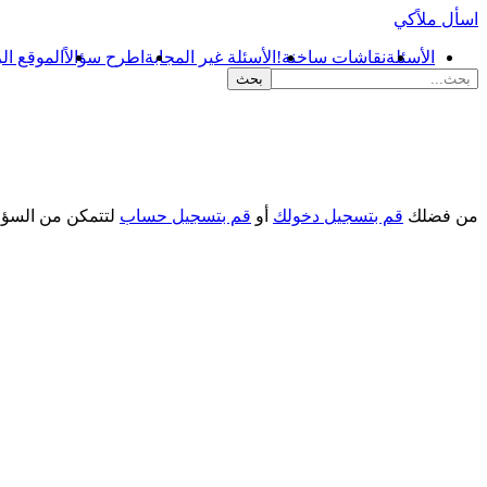
اسأل ملاًكي
الأسئلة
نقاشات ساخنة!
الأسئلة غير المجابة
اطرح سؤالاً
الموقع ال
من فضلك
قم بتسجيل دخولك
أو
قم بتسجيل حساب
لتتمكن من السؤا
...