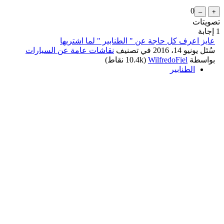
0
تصويتات
1
إجابة
عايز اعرف كل حاجة عن " الطنابير " لما اشتريها
سُئل
يونيو 14، 2016
في تصنيف
نقاشات عامة عن السيارات
بواسطة
WilfredoFiel
(
10.4k
نقاط)
الطنابير