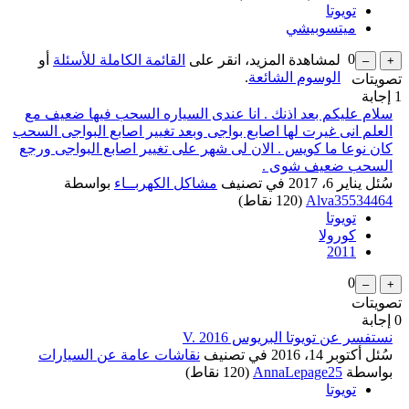
تويوتا
ميتسوبيشي
0
لمشاهدة المزيد، انقر على
القائمة الكاملة للأسئلة
أو
الوسوم الشائعة
.
تصويتات
1
إجابة
سلام عليكم بعد اذنك . انا عندى السياره السحب فيها ضعيف مع
العلم انى غيرت لها اصابع بواجى وبعد تغيير اصابع البواجى السحب
كان نوعا ما كويس . الان لى شهر على تغيير اصابع البواجى ورجع
السحب ضعيف شوى .
سُئل
يناير 6، 2017
في تصنيف
مشاكل الكهربــاء
بواسطة
Alva35534464
(
120
نقاط)
تويوتا
كورولا
2011
0
تصويتات
0
إجابة
نستفسر عن تويوتا البريوس V. 2016
سُئل
أكتوبر 14، 2016
في تصنيف
نقاشات عامة عن السيارات
بواسطة
AnnaLepage25
(
120
نقاط)
تويوتا