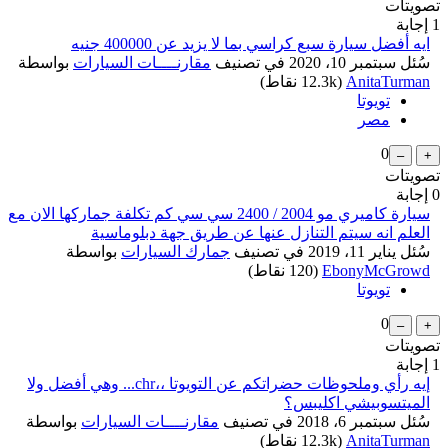
تصويتات
1
إجابة
ايه أفضل سيارة سبع كراسي بما لا يزيد عن 400000 جنيه
سُئل
سبتمبر 10، 2020
في تصنيف
مقارنــــات السيارات
بواسطة
AnitaTurman
(
12.3k
نقاط)
تويوتا
مصر
0
تصويتات
0
إجابة
سيارة كاميري مو 2004 / 2400 سي سي كم تكلفة جماركها الان مع
العلم انه سيتم التنازل عنها عن طريق جهة دبلوماسية
سُئل
يناير 11، 2019
في تصنيف
جمارك السيارات
بواسطة
EbonyMcGrowd
(
120
نقاط)
تويوتا
0
تصويتات
1
إجابة
إيه رأي وملحوظات حضراتكم عن التويوتا ،،chr... وهي أفضل ولا
الميتسوبيشي اكليبس؟
سُئل
سبتمبر 6، 2018
في تصنيف
مقارنــــات السيارات
بواسطة
AnitaTurman
(
12.3k
نقاط)