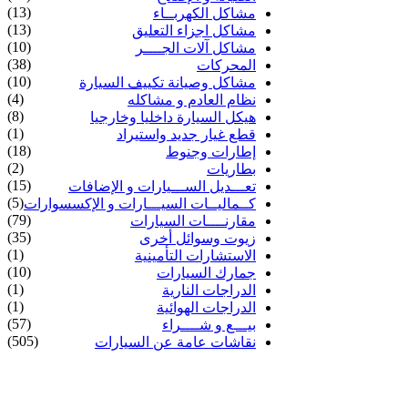
(13)
مشاكل الكهربــاء
(13)
مشاكل اجزاء التعليق
(10)
مشاكل آلات الجــــر
(38)
المحركات
(10)
مشاكل وصيانة تكييف السيارة
(4)
نظام العادم و مشاكله
(8)
هيكل السيارة داخليا وخارجيا
(1)
قطع غيار جديد واستيراد
(18)
إطارات وجنوط
(2)
بطاريات
(15)
تعـــديل الســـيارات و الإضافات
(5)
كــماليــات السيـــارات و الإكسسوارات
(79)
مقارنــــات السيارات
(35)
زيوت وسوائل أخرى
(1)
الاستشارات التأمينية
(10)
جمارك السيارات
(1)
الدراجات النارية
(1)
الدراجات الهوائية
(57)
بيـــع و شــــراء
(505)
نقاشات عامة عن السيارات