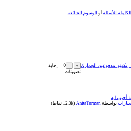
الكاملة للأسئلة
أو
الوسوم الشائعة
.
0
1
إجابة
تصويتات
سيارات
بواسطة
AnitaTurman
(
12.3k
نقاط)