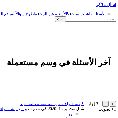
اسأل ملاًكي
الأسئلة
نقاشات ساخنة!
الأسئلة غير المجابة
اطرح سؤالاً
الموقع ال
آخر الأسئلة في وسم مستعملة
3
إجابة
كيفية شراء سيارة مستعملة بالتقسيط
...
سُئل
نوفمبر 13، 2020
في تصنيف
بيـــع و شــــراء
+1
تصويت
بيع