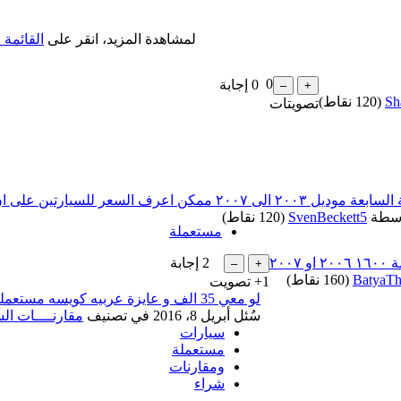
لمشاهدة المزيد، انقر على
القائمة 
0
0
إجابة
Sh
(
120
نقاط)
تصويتات
اسطة
SvenBeckett5
(
120
نقاط)
مستعملة
2
إجابة
BatyaTh
(
160
نقاط)
+1
تصويت
لو معي 35 الف و عايزة عربيه كويسه مستعملة أجيب ايه
سُئل
أبريل 8، 2016
في تصنيف
مقارنــــات ال
سيارات
مستعملة
ومقارنات
شراء