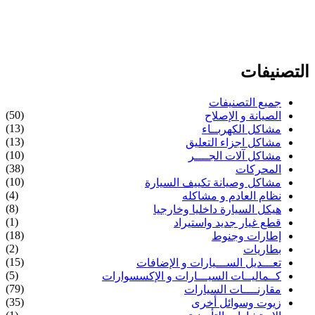
التصنيفات
جميع التصنيفات
(50)
الصيانة و الإصلاح
(13)
مشاكل الكهربــاء
(13)
مشاكل اجزاء التعليق
(10)
مشاكل آلات الجــــر
(38)
المحركات
(10)
مشاكل وصيانة تكييف السيارة
(4)
نظام العادم و مشاكله
(8)
هيكل السيارة داخليا وخارجيا
(1)
قطع غيار جديد واستيراد
(18)
إطارات وجنوط
(2)
بطاريات
(15)
تعـــديل الســـيارات و الإضافات
(5)
كــماليــات السيـــارات و الإكسسوارات
(79)
مقارنــــات السيارات
(35)
زيوت وسوائل أخرى