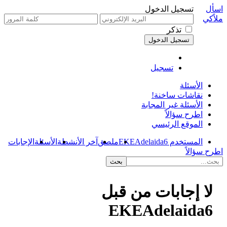
اسأل
تسجيل الدخول
ملاًكي
تذكر
تسجيل
الأسئلة
نقاشات ساخنة!
الأسئلة غير المجابة
اطرح سؤالاً
الموقع الرئيسي
المستخدم EKEAdelaida6
ملصق
آخر الأنشطة
الأسئلة
الإجابات
اطرح سؤالاً
لا إجابات من قبل
EKEAdelaida6