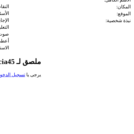
النقا
المكان:
الأسئ
الموفع:
الإجا
نبذة شخصية:
التعل
صوت 
أعط
الاست
ملصق لـ ElkeGarcia45
يرجى يا
تسجيل الدخو