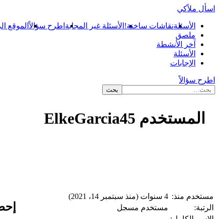
اسأل ملاًكي
الأسئلة
نقاشات ساخنة!
الأسئلة غير المجابة
اطرح سؤالاً
الموقع ال
ملصق
آخر الأنشطة
الأسئلة
الإجابات
اطرح سؤالاً
المستخدم ElkeGarcia45
...
مستخدم منذ:
4 سنوات (منذ سبتمبر 14، 2021)
إحصاءات
الرتبة:
مستخدم مسجل
الاسم الكامل: