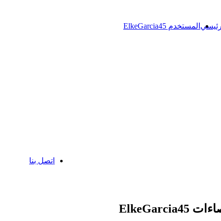
رئيسي
المستخدم ElkeGarcia45
اتصل بنا
 ElkeGarcia45