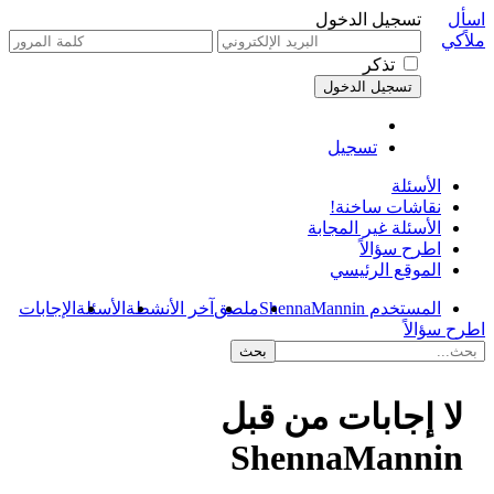
اسأل
تسجيل الدخول
ملاًكي
تذكر
تسجيل
الأسئلة
نقاشات ساخنة!
الأسئلة غير المجابة
اطرح سؤالاً
الموقع الرئيسي
المستخدم ShennaMannin
ملصق
آخر الأنشطة
الأسئلة
الإجابات
اطرح سؤالاً
لا إجابات من قبل
ShennaMannin