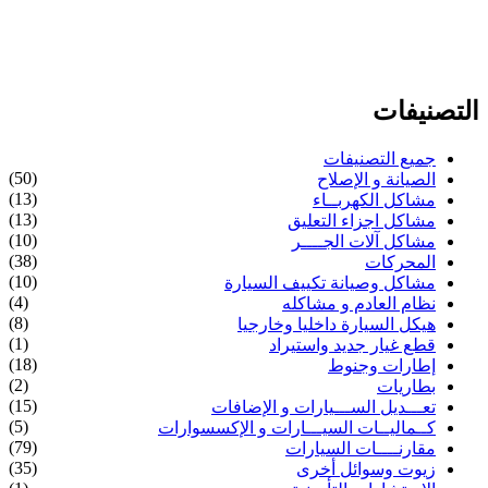
التصنيفات
جميع التصنيفات
(50)
الصيانة و الإصلاح
(13)
مشاكل الكهربــاء
(13)
مشاكل اجزاء التعليق
(10)
مشاكل آلات الجــــر
(38)
المحركات
(10)
مشاكل وصيانة تكييف السيارة
(4)
نظام العادم و مشاكله
(8)
هيكل السيارة داخليا وخارجيا
(1)
قطع غيار جديد واستيراد
(18)
إطارات وجنوط
(2)
بطاريات
(15)
تعـــديل الســـيارات و الإضافات
(5)
كــماليــات السيـــارات و الإكسسوارات
(79)
مقارنــــات السيارات
(35)
زيوت وسوائل أخرى