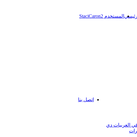
رئيسي
المستخدم StaciCaron2
اتصل بنا
في العربيات دي
رات