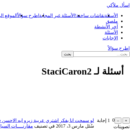
اسأل ملاًكي
الأسئلة
نقاشات ساخنة!
الأسئلة غير المجابة
اطرح سؤالاً
الموقع ال
ملصق
آخر الأنشطة
الأسئلة
الإجابات
اطرح سؤالاً
أسئلة لـ StaciCaron2
...
0
1
إجابة
لو سمحت انا بفكر اشتري عربية زيرو ايه الاحسن 
سُئل
مارس 3، 2017
في تصنيف
مقارنــــات السيا
تصويتات