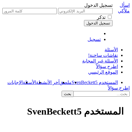
اسأل
تسجيل الدخول
ملاًكي
تذكر
تسجيل
الأسئلة
نقاشات ساخنة!
الأسئلة غير المجابة
اطرح سؤالاً
الموقع الرئيسي
المستخدم SvenBeckett5
ملصق
آخر الأنشطة
الأسئلة
الإجابات
اطرح سؤالاً
المستخدم SvenBeckett5