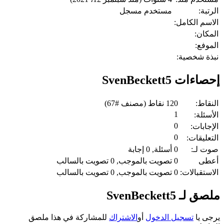
الرتبة:
مستخدم مسجل
الاسم الكامل:
المكان:
الموفع:
نبذة شخصية:
إحصاءات SvenBeckett5
النقاط:
120
نقاط (مصنف #
67
)
1
الأسئلة:
0
الإجابات:
0
التعليقات:
صوت لـ:
0
أسئلة,
0
إجابة
أعطى
0
تصويت بالموجب,
0
تصويت بالسالب
الاستقبالات:
0
تصويت بالموجب,
0
تصويت بالسالب
ملصق لـ SvenBeckett5
يرجى يا
تسجيل الدخول
أو
الاشتراك
للمشاركة في هذا ملصق