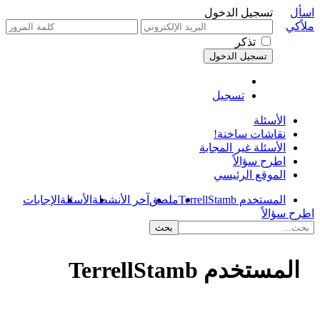
اسأل
تسجيل الدخول
ملاًكي
تذكر
تسجيل
الأسئلة
نقاشات ساخنة!
الأسئلة غير المجابة
اطرح سؤالاً
الموقع الرئيسي
المستخدم TerrellStamb
ملصق
آخر الأنشطة
الأسئلة
الإجابات
اطرح سؤالاً
المستخدم TerrellStamb