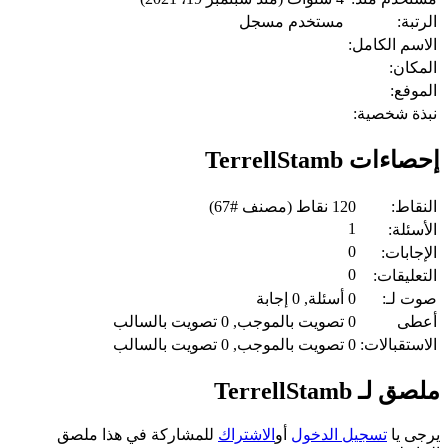
الرتبة:
مستخدم مسجل
الاسم الكامل:
المكان:
الموفع:
نبذة شخصية:
إحصاءات TerrellStamb
النقاط:
120
نقاط (مصنف #
67
)
1
الأسئلة:
0
الإجابات:
0
التعليقات:
صوت لـ:
0
أسئلة,
0
إجابة
أعطى
0
تصويت بالموجب,
0
تصويت بالسالب
الاستقبالات:
0
تصويت بالموجب,
0
تصويت بالسالب
ملصق لـ TerrellStamb
يرجى يا
تسجيل الدخول
أو
الاشتراك
للمشاركة في هذا ملصق