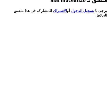
ى يا
تسجيل الدخول
أو
الاشتراك
للمشاركة في هذا ملصق
ائط.