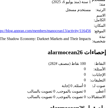
1 سنة (منذ يوليو 6، 2025)
ذ:
تبة:
مستخدم مسجل
اسم
كامل:
مكان:
https://blog.appran.com/members/manocean13/activity/116456/
موفع:
ة
The Shadow Economy: Darknet Markets and Their Impacts
صية:
ءات alarmocean26
نقاط:
100
نقاط (مصنف #
282
)
0
سئلة:
0
جابات:
0
عليقات:
ت لـ:
0
أسئلة,
0
إجابة
طى
0
تصويت بالموجب,
0
تصويت بالسالب
ستقبالات:
0
تصويت بالموجب,
0
تصويت بالسالب
 لـ alarmocean26