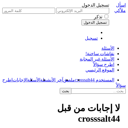
اسأل
تسجيل الدخول
ملاًكي
تذكر
تسجيل
الأسئلة
نقاشات ساخنة!
الأسئلة غير المجابة
اطرح سؤالاً
الموقع الرئيسي
المستخدم crosssalt44
ملصق
آخر الأنشطة
الأسئلة
الإجابات
اطرح
سؤالاً
لا إجابات من قبل
crosssalt44