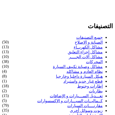
التصنيفات
جميع التصنيفات
(50)
الصيانة و الإصلاح
(13)
مشاكل الكهربــاء
(13)
مشاكل اجزاء التعليق
(10)
مشاكل آلات الجــــر
(38)
المحركات
(10)
مشاكل وصيانة تكييف السيارة
(4)
نظام العادم و مشاكله
(8)
هيكل السيارة داخليا وخارجيا
(1)
قطع غيار جديد واستيراد
(18)
إطارات وجنوط
(2)
بطاريات
(15)
تعـــديل الســـيارات و الإضافات
(5)
كــماليــات السيـــارات و الإكسسوارات
(79)
مقارنــــات السيارات
(35)
زيوت وسوائل أخرى