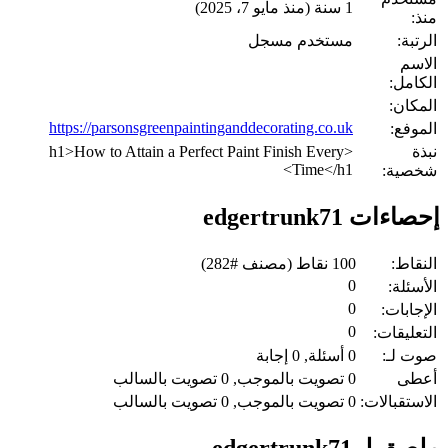
1 سنة (منذ مايو 7، 2025)
منذ:
الرتبة:
مستخدم مسجل
الاسم
الكامل:
المكان:
https://parsonsgreenpaintinganddecorating.co.uk
الموفع:
نبذة
<h1>How to Attain a Perfect Paint Finish Every
Time</h1>
شخصية:
إحصاءات edgertrunk71
النقاط:
100
نقاط (مصنف #
282
)
0
الأسئلة:
0
الإجابات:
0
التعليقات:
صوت لـ:
0
أسئلة,
0
إجابة
أعطى
0
تصويت بالموجب,
0
تصويت بالسالب
الاستقبالات:
0
تصويت بالموجب,
0
تصويت بالسالب
ملصق لـ edgertrunk71