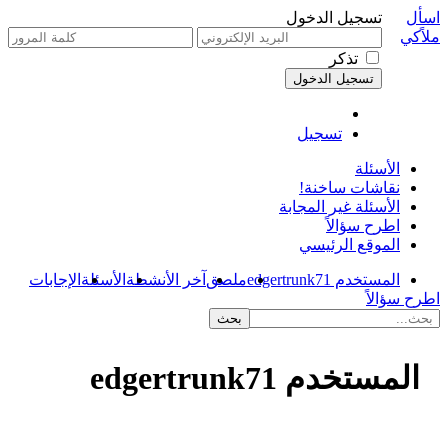
اسأل
تسجيل الدخول
ملاًكي
تذكر
تسجيل
الأسئلة
نقاشات ساخنة!
الأسئلة غير المجابة
اطرح سؤالاً
الموقع الرئيسي
المستخدم edgertrunk71
ملصق
آخر الأنشطة
الأسئلة
الإجابات
اطرح سؤالاً
المستخدم edgertrunk71