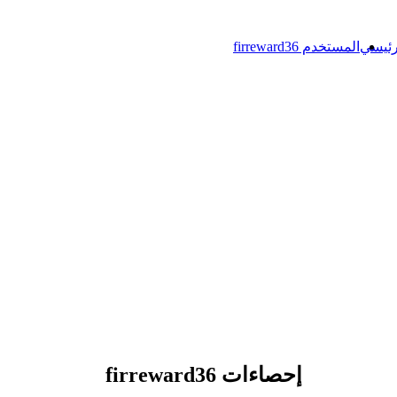
رئيسي
المستخدم firreward36
إحصاءات firreward36