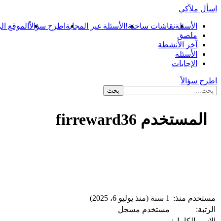
اسأل ملاًكي
الأسئلة
نقاشات ساخنة!
الأسئلة غير المجابة
اطرح سؤالاً
الموقع ال
ملصق
آخر الأنشطة
الأسئلة
الإجابات
اطرح سؤالاً
المستخدم firreward36
...
مستخدم منذ:
1 سنة (منذ يوليو 6، 2025)
الرتبة:
مستخدم مسجل
الاسم الكامل: