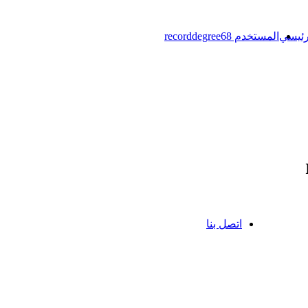
رئيسي
المستخدم recorddegree68
اتصل بنا