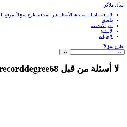
اسأل ملاًكي
الأسئلة
نقاشات ساخنة!
الأسئلة غير المجابة
اطرح سؤالاً
الموقع ال
ملصق
آخر الأنشطة
الأسئلة
الإجابات
اطرح سؤالاً
لا أسئلة من قبل recorddegree68
...