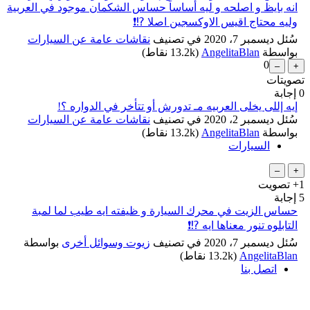
انه بايظ و اصلحه و ليه أساساً حساس الشكمان موجود في العربية
وليه محتاج اقيس الاوكسجين اصلا ⁉️❗
سُئل
ديسمبر 7، 2020
في تصنيف
نقاشات عامة عن السيارات
بواسطة
AngelitaBlan
(
13.2k
نقاط)
0
تصويتات
0
إجابة
إيه إللى يخلى العربيه مـ تدورش أو تتأخر في الدواره ؟!
...
سُئل
ديسمبر 2، 2020
في تصنيف
نقاشات عامة عن السيارات
بواسطة
AngelitaBlan
(
13.2k
نقاط)
السيارات
+1
تصويت
5
إجابة
حساس الزيت في محرك السيارة و ظيفته ايه طيب لما لمبة
التابلوه تنور معناها ايه ⁉️❗
سُئل
ديسمبر 7، 2020
في تصنيف
زيوت وسوائل أخرى
بواسطة
AngelitaBlan
(
13.2k
نقاط)
اتصل بنا