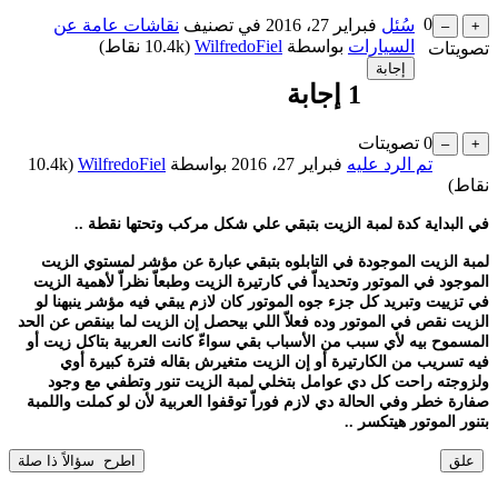
0
سُئل
فبراير 27، 2016
في تصنيف
نقاشات عامة عن
السيارات
بواسطة
WilfredoFiel
(
10.4k
نقاط)
تصويتات
1
إجابة
0
تصويتات
تم الرد عليه
فبراير 27، 2016
بواسطة
WilfredoFiel
(
10.4k
نقاط)
في البداية كدة لمبة الزيت بتبقي علي شكل مركب وتحتها نقطة ..
لمبة الزيت الموجودة في التابلوه بتبقي عبارة عن مؤشر لمستوي الزيت
الموجود في الموتور وتحديداّ في كارتيرة الزيت وطبعاّ نظراّ لأهمية الزيت
في تزييت وتبريد كل جزء جوه الموتور كان لازم يبقي فيه مؤشر ينبهنا لو
الزيت نقص في الموتور وده فعلاّ اللي بيحصل إن الزيت لما بينقص عن الحد
المسموح بيه لأي سبب من الأسباب بقي سواءّ كانت العربية بتاكل زيت أو
فيه تسريب من الكارتيرة أو إن الزيت متغيرش بقاله فترة كبيرة أوي
ولزوجته راحت كل دي عوامل بتخلي لمبة الزيت تنور وتطفي مع وجود
صفارة خطر وفي الحالة دي لازم فوراّ توقفوا العربية لأن لو كملت واللمبة
بتنور الموتور هيتكسر ..