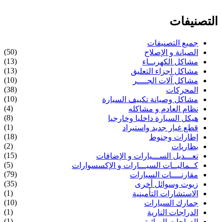
التصنيفات
جميع التصنيفات
(50)
الصيانة و الإصلاح
(13)
مشاكل الكهربــاء
(13)
مشاكل اجزاء التعليق
(10)
مشاكل آلات الجــــر
(38)
المحركات
(10)
مشاكل وصيانة تكييف السيارة
(4)
نظام العادم و مشاكله
(8)
هيكل السيارة داخليا وخارجيا
(1)
قطع غيار جديد واستيراد
(18)
إطارات وجنوط
(2)
بطاريات
(15)
تعـــديل الســـيارات و الإضافات
(5)
كــماليــات السيـــارات و الإكسسوارات
(79)
مقارنــــات السيارات
(35)
زيوت وسوائل أخرى
(1)
الاستشارات التأمينية
(10)
جمارك السيارات
(1)
الدراجات النارية
(1)
الدراجات الهوائية