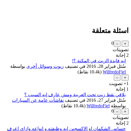
اسئلة متعلقة
0
تصويتات
2
إجابة
إيه فايدة الزيت في المكنة ؟!
سُئل
فبراير 28، 2016
في تصنيف
زيوت وسوائل أخرى
بواسطة
WilfredoFiel
(
10.4k
نقاط)
+1
تصويت
1
إجابة
بلاقي نقط زيت تحت العربية ومش عارف إيه السبب ؟
سُئل
فبراير 27، 2016
في تصنيف
نقاشات عامة عن السيارات
بواسطة
WilfredoFiel
(
10.4k
نقاط)
0
تصويتات
2
إجابة
حساس الشكمان او الاكسجين إيه وظيفته و انواعه وازاي اعرف