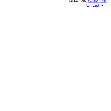
CarriStpierr
(
1.9k
نقاط)
اتصل بنا