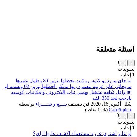
اسئلة متعلقة
0
تصويتات
1
إجابة
انا جاي من دايو لانوس وكنت بحطلها بنزين 80 وطول عمرها
مريحاني عايز عربيه معمره زيها ممكن احطلها بنزين 92 وتشمه او
80 واقل تكلفه تشغيل يهمني ثبات اليكتروني وامكانيات كويسه
بادجت لحد 350 الف
سُئل
أكتوبر 16، 2020
في تصنيف
بيـــع و شــــراء
بواسطة
CarriStpierr
(
1.9k
نقاط)
0
تصويتات
1
إجابة
لو عايز اشتري عربيه مستعمله اكشف عليها ازاي؟