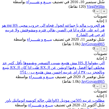
سُئل
سبتمبر 10، 2016
في تصنيف
بيـــع و شــــراء
بواسطة
VirgilWillin
(
120
نقاط)
0
تصويتات
1
إجابة
هو الجروب ماله يا جماعه اتحول فجاه إلى جروب محبى mg HS هو
في ايه على فكره انا في الصين بقالي فتره ومشوفتش ولا عربيه
ام جي في الشارع
سُئل
نوفمبر 11، 2020
في تصنيف
بيـــع و شــــراء
بواسطة
JayGovan4865
(
1.0k
نقاط)
0
...
تصويتات
2
إجابة
الي بيقولوا الHS مش هتبيع بسبب التسعير وبقيموها بأقل كتير حد
مختلف انها أفضل وفيها اوبشن عن الRX طب اذا كان الRX بتبيع
وبالحجز ب٣٧٠ ازاي عربيه احسن مش هتبيع ب٤٠٠؟!!
سُئل
نوفمبر 9، 2020
في تصنيف
بيـــع و شــــراء
بواسطة
JayGovan4865
(
1.0k
نقاط)
0
تصويتات
1
إجابة
مطلوب عربيه 505من موديل 83واعلي حاله كويسه اتوماتيك باور
سُئل
أكتوبر 22، 2020
في تصنيف
بيـــع و شــــراء
بواسطة