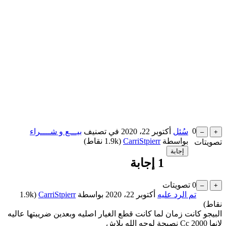
0
سُئل
أكتوبر 22، 2020
في تصنيف
بيـــع و شــــراء
بواسطة
CarriStpierr
(
1.9k
نقاط)
تصويتات
1
إجابة
0
تصويتات
تم الرد عليه
أكتوبر 22، 2020
بواسطة
CarriStpierr
(
1.9k
نقاط)
البيجو كانت زمان لما كانت قطع الغيار اصليه وبعدين ضريبتها عاليه
لانها 2000 Cc نصيحة لوجه الله بلاش