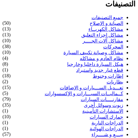
التصنيفات
جميع التصنيفات
(50)
الصيانة و الإصلاح
(13)
مشاكل الكهربــاء
(13)
مشاكل اجزاء التعليق
(10)
مشاكل آلات الجــــر
(38)
المحركات
(10)
مشاكل وصيانة تكييف السيارة
(4)
نظام العادم و مشاكله
(8)
هيكل السيارة داخليا وخارجيا
(1)
قطع غيار جديد واستيراد
(18)
إطارات وجنوط
(2)
بطاريات
(15)
تعـــديل الســـيارات و الإضافات
(5)
كــماليــات السيـــارات و الإكسسوارات
(79)
مقارنــــات السيارات
(35)
زيوت وسوائل أخرى
(1)
الاستشارات التأمينية
(10)
جمارك السيارات
(1)
الدراجات النارية
(1)
الدراجات الهوائية
(57)
بيـــع و شــــراء