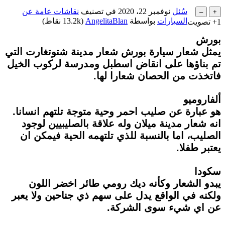
سُئل
نوفمبر 22، 2020
في تصنيف
نقاشات عامة عن
السيارات
بواسطة
AngelitaBlan
(
13.2k
نقاط)
+1
تصويت
بورش
يمثل شعار سيارة بورش شعار مدينة شتوتغارت التي
تم بناؤها على انقاض اسطبل ومدرسة لركوب الخيل
فاتخذت من الحصان شعارا لها.
ألفاروميو
هو عبارة عن صليب احمر وحية متوجة تلتهم انسانا.
انه شعار مدينة ميلان وله علاقة بالصليبيين لوجود
الصليب، اما بالنسبة للذي تلتهمه الحية فيمكن ان
يعتبر طفلا.
سكودا
يبدو الشعار وكأنه ديك رومي طائر اخضر اللون
ولكنه في الواقع يدل على سهم ذي جناحين ولا يعبر
عن اي شيء سوى الشركة.