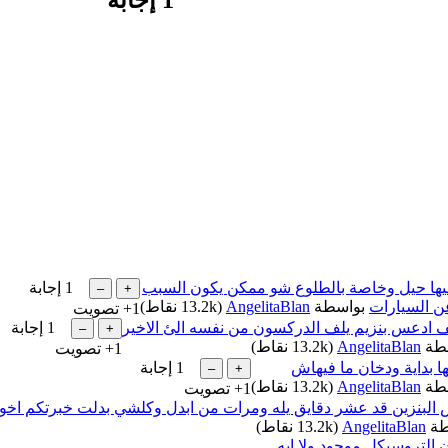
 فيها حيل وخاصة بالطلوع شو ممكن يكون السبب
1
إجابة
ن السيارات
بواسطة
AngelitaBlan
(
13.2k
نقاط)
+1
تصويت
ف ادعس بنزيم يلف الدركسون من نفسه الئ الاخير
1
إجابة
طة
AngelitaBlan
(
13.2k
نقاط)
+1
تصويت
 بداية ودخان ما فيهاش
1
إجابة
طة
AngelitaBlan
(
13.2k
نقاط)
+1
تصويت
 البنزين قد عشر دقايق يله ومرات من ابدل وكلشي بدلت خبرتكم اخو
طة
AngelitaBlan
(
13.2k
نقاط)
 التروسيكل موجود ولا ايه