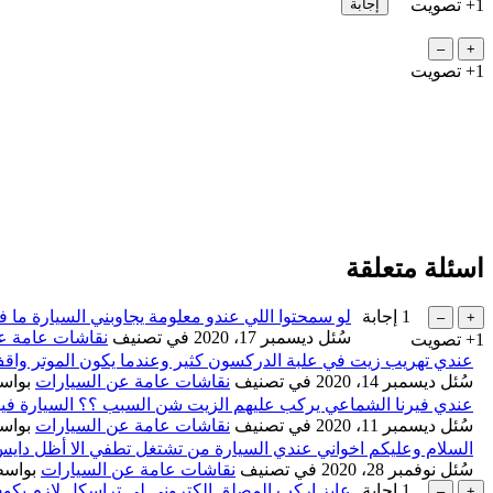
+1
تصويت
+1
تصويت
اسئلة متعلقة
1
إجابة
لو سمحتوا اللي عندو معلومة يجاوبني السيارة ما
سُئل
ديسمبر 17، 2020
في تصنيف
نقاشات عامة ع
+1
تصويت
عندي تهريب زيت في علبة الدركسون كثير وعندما يكون الموتر واق
سُئل
ديسمبر 14، 2020
في تصنيف
نقاشات عامة عن السيارات
بواس
عندي فيرنا الشماعي يركب عليهم الزيت شن السبب ؟؟ السيارة فيها
...
سُئل
ديسمبر 11، 2020
في تصنيف
نقاشات عامة عن السيارات
بواس
السلام وعليكم اخواني عندي السيارة من تشتغل تطفي الا أظل دايس
سُئل
نوفمبر 28، 2020
في تصنيف
نقاشات عامة عن السيارات
بواس
1
إجابة
عايز اركب المصلق الكتروني لي تراسكل لازم يكون