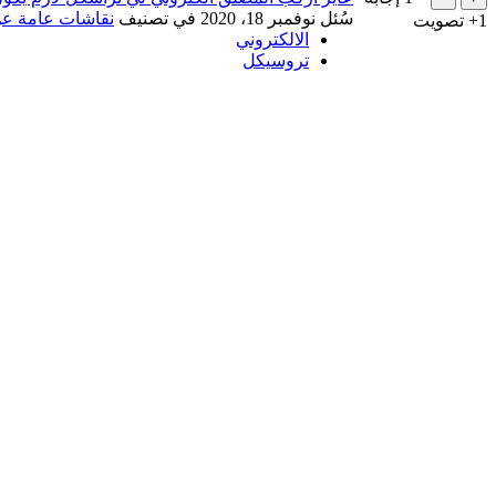
سُئل
نوفمبر 18، 2020
في تصنيف
نقاشات عامة عن
+1
تصويت
الالكتروني
تروسيكل