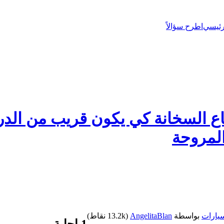
رئيسي
اطرح سؤالاً
 أفيو ليڨوي تاع السخانة كي يكون قريب م
لمروحة
يارات
بواسطة
AngelitaBlan
(
13.2k
نقاط)
1
إجابة