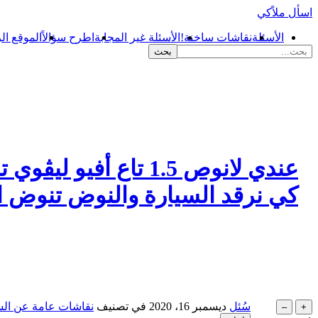
اسأل ملاًكي
الأسئلة
نقاشات ساخنة!
الأسئلة غير المجابة
اطرح سؤالاً
الموقع ال
عندي لانوص 1.5 تاع
كي نرقد السيارة والنوض تنوض ا
سُئل
ديسمبر 16، 2020
في تصنيف
نقاشات عامة عن الس