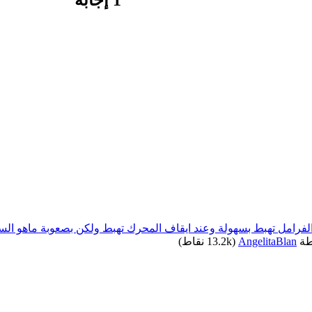
رامل تهبط بسهولة وعند ايقاف المحرك تهبط ولكن بصعوبة ماهو ال
طة
AngelitaBlan
(
13.2k
نقاط)