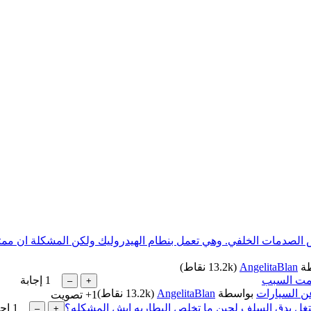
 في الورشة موديل 2005 lx470 غيرت لها ممتص الصدمات الخلفي. وهي تعمل بنطام الهيدرولي
طة
AngelitaBlan
(
13.2k
نقاط)
 مت السبب
1
إجابة
ن السيارات
بواسطة
AngelitaBlan
(
13.2k
نقاط)
+1
تصويت
1
إجا