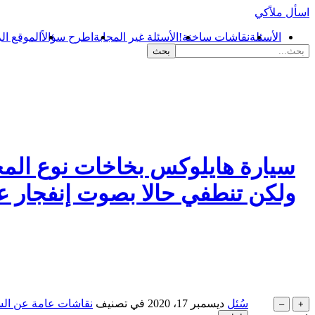
اسأل ملاًكي
الأسئلة
نقاشات ساخنة!
الأسئلة غير المجابة
اطرح سؤالاً
الموقع ال
ولكن تنطفي حالا بصوت إنفجار عن
سُئل
ديسمبر 17، 2020
في تصنيف
نقاشات عامة عن الس