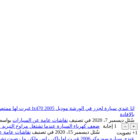
انا عندي سيارة لجزز
بالافادة
سُئل
ديسمبر 7، 2020
في تصنيف
نقاشات عامة عن السيارات
بواس
1
إجابة
ضعف كهرباء السيارة عندما تشتغل مراوح التبريد
سُئل
ديسمبر 15، 2020
في تصنيف
نقاشات عامة ع
+1
تصويت
عندي سياره سوزوكي2006 غيرت لها باكن راس ولكن ما رضيت تشتغل يدق السلف لحين ما تخلص البطاريه ايش المشكله؟