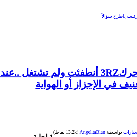
رئيسي
اطرح سؤالاً
سيارة هايلوكس بخاخات نوع المحرك3RZ أنطفئت
يف في اﻹجزاز أو الهواية
يارات
بواسطة
AngelitaBlan
(
13.2k
نقاط)
1
إجابة