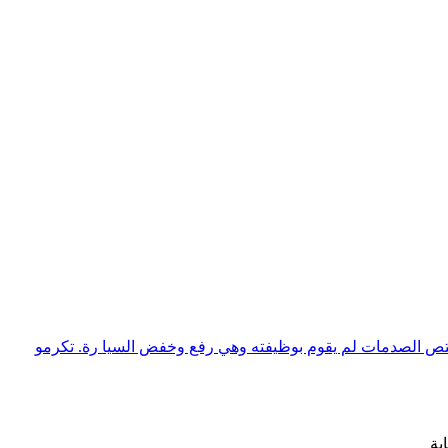
ك ولكن المشكلة ان ممتص الصدمات لم يقوم بوظيفته وهي رفع وخفض السيا رة. تكرمو
بة