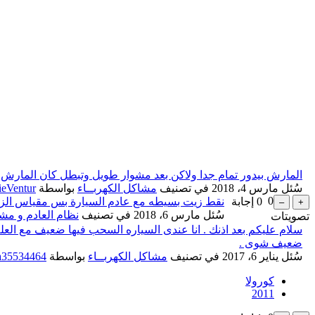
المارش بيدور تمام جدا ولاكن بعد مشوار طويل وتبطل كان المارش ل
سُئل
مارس 4، 2018
في تصنيف
مشاكل الكهربــاء
بواسطة
eVentur
0
0
إجابة
نقط زيت بسيطه مع عادم السيارة بس مقياس الزي
سُئل
مارس 6، 2018
في تصنيف
نظام العادم و مش
تصويتات
سلام عليكم بعد اذنك . انا عندى السياره السحب فيها ضعيف مع العل
ضعيف شوى .
سُئل
يناير 6، 2017
في تصنيف
مشاكل الكهربــاء
بواسطة
a35534464
كورولا
2011