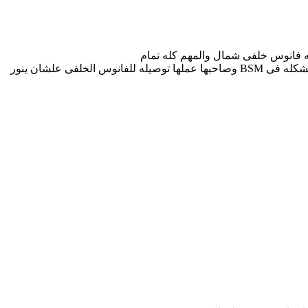
به فانوس خلفى شمال والمهم كله تمام
وبعد يومين بشيك على الملاحظات اللى قالولنا عليها اكتشفنا ان الفانوس الخلفى متوصل بسلك روحنا لكهربائى وكشف بالجهاز قال فى مشكله فى BSM وصاحبها عملها توصيله للفانوس الخلفى علشان ينور