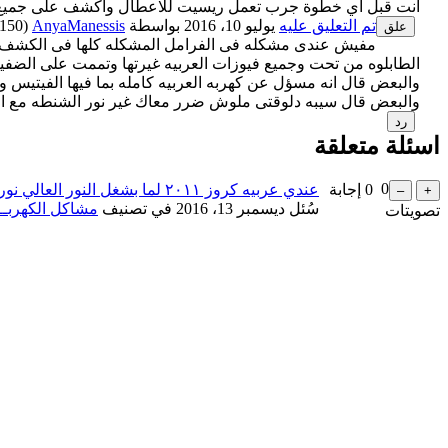
انت قبل اي خطوة جرب تعمل ريسيت للاعطال واكشف على جميع الف
تم التعليق عليه
يوليو 10، 2016
بواسطة
AnyaManessis
(
150
الطابلوه من تحت وجميع فيوزات العربيه غيرتها وتممت على الضفيره
والبعض قال انه مسؤل عن كهربه العربيه كامله بما فيها الفيتيس
والبعض قال سيبه دلوقتى ملوش ضرر معاك غير نور الشنطه مع ال
اسئلة متعلقة
0
0
إجابة
عندي عربيه كروز ٢٠١١ لما بشغل النور العالي نور الطبلوه بيطفي ويقيد تاني وبتتكرر كتير
سُئل
ديسمبر 13، 2016
في تصنيف
مشاكل الكهربــ
تصويتات
...