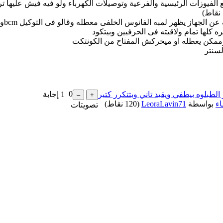
يوزات الرئيسية والفرعية وتوصيلات الكهرباء ولو فيه فيش عليها ت
نقاط)
مفيش 
 كلها تمام ولاقيته فى الحرفيين وبيتكود
 وممكن يعطله او ميخركش المفتاح من الكونتكت
سنتر
0
1
إجابة
اء
بواسطة
LeoraLavin71
(
120
نقاط)
تصويتات