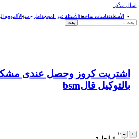
اسأل ملاًكي
الأسئلة
نقاشات ساخنة!
الأسئلة غير المجابة
اطرح سؤالاً
الموقع ال
اشتريت كروز وحصل عندى مشكله
بالتوكيل قالbsm
0
1
إجابة