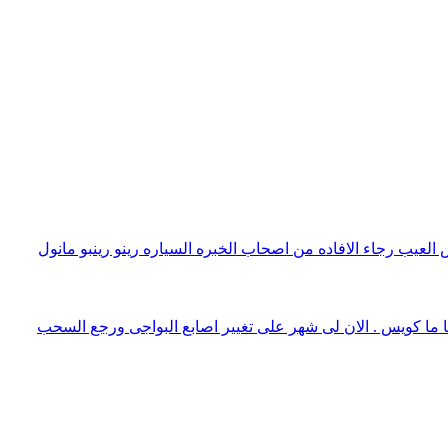
عيب رجاء الافاده من اصحاب الخبره السياره رينو رينبو مانول
ا ما كويس . الان لى شهر على تغيير اصابع البواجى ورجع السحب