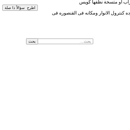
راب او متسخة نظفها كويس
عندى مشكله فى الفرامل المشكله كلها فى الكشف عن الجهاز يظهر لمبه الفانوس الخلفى معطله وقالو فى التوكيل bcmوده كنترول الانوار ومكانه فى القنصوره فى