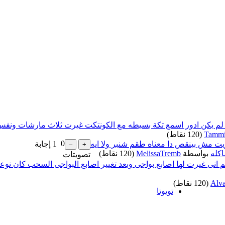
م يكن ادور اسمع تكة بسيطه مع الكونتكت غيرت ثلاث مارشات ونفس ال
Tammi
(
120
نقاط)
0
ت مش بينقص دا معناه طقم شنبر ولا ايه
1
إجابة
اكله
بواسطة
MelissaTremb
(
120
نقاط)
تصويتات
م انى غيرت لها اصابع بواجى وبعد تغيير اصابع البواجى السحب كان نوع
Alv
(
120
نقاط)
تويوتا