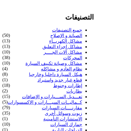
التصنيفات
جميع التصنيفات
(50)
الصيانة و الإصلاح
(13)
مشاكل الكهربــاء
(13)
مشاكل اجزاء التعليق
(10)
مشاكل آلات الجــــر
(38)
المحركات
(10)
مشاكل وصيانة تكييف السيارة
(4)
نظام العادم و مشاكله
(8)
هيكل السيارة داخليا وخارجيا
(1)
قطع غيار جديد واستيراد
(18)
إطارات وجنوط
(2)
بطاريات
(15)
تعـــديل الســـيارات و الإضافات
(5)
كــماليــات السيـــارات و الإكسسوارات
(79)
مقارنــــات السيارات
(35)
زيوت وسوائل أخرى
(1)
الاستشارات التأمينية
(10)
جمارك السيارات
(1)
الدراجات النارية