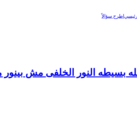
رئيسي
اطرح سؤالاً
 بسيطه النور الخلفى مش بينور 