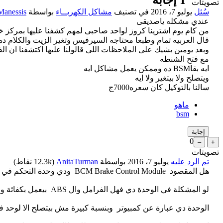
تصويتات
سُئل
يوليو 7، 2016
في تصنيف
مشاكل الكهربــاء
بواسطة
anessis
عندي مشكله ياصديقى
من كام يوم اشترينا كروز لواحد صاحبى لمهم كشفنا عليها بمركز
قال العربيه تمام وطبعا محتاجه السيرفيس وتغير الزيت والكلام 
مع فتح الشنطه
ايه بقاBSM ده وممكن يعمل مشاكل ايه
ويتصلح ولا بيتغير ولا ايه
سالنا بالتوكيل كان سعره7000ج
ماهو
bsm
0
تصويتات
تم الرد عليه
يوليو 7، 2016
بواسطة
AnitaTurman
(
12.3k
نقاط)
هل المقصود BCM Brake Control Module ودي وحدة التحكم في الفرامل؟
لو المشكلة في الوحدة دي فهل الفرامل وال ABS بيعمل بكفائة ولا فيه مشكلة في الفرامل برضه
الوحدة دي عبارة عن كمبيوتر وبنسبة كبيرة مش بيتصلح الا لوحد 