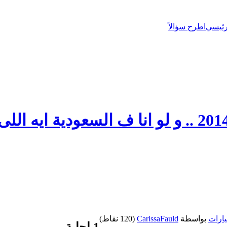
رئيسي
اطرح سؤالاً
سلامو عليكو ايه رأيكو ف الالنتر 2014 .. و لو انا 
ارات
بواسطة
CarissaFauld
(
120
نقاط)
1
إجابة