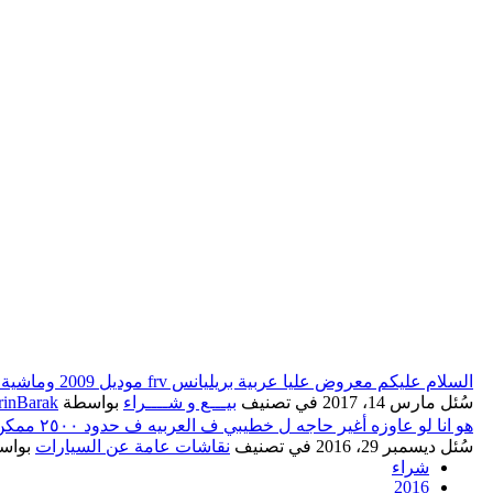
السلام عليكم معروض عليا عربية بريليانس frv موديل 2009 وماشية 56الف كيلو ب 70 الف كنت عاوز اعرف ايه العيوب وايه المميزات وفيه حاجة بنفس السعر بس احسن وشكرا مقدما
سُئل
مارس 14، 2017
في تصنيف
بيـــع و شــــراء
بواسطة
rinBarak
هو انا لو عاوزه أغير حاجه ل خطيبي ف العربيه ف حدود ٢٥٠٠ ممكن أعمل أيه !
سُئل
ديسمبر 29، 2016
في تصنيف
نقاشات عامة عن السيارات
بواس
شراء
2016