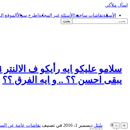
اسأل ملاًكي
الأسئلة
نقاشات ساخنة!
الأسئلة غير المجابة
اطرح سؤالاً
الموقع ال
يبقى احسن ؟؟ .. و ايه الفرق ؟؟
0
سُئل
ديسمبر 1، 2016
في تصنيف
نقاشات عامة عن السي