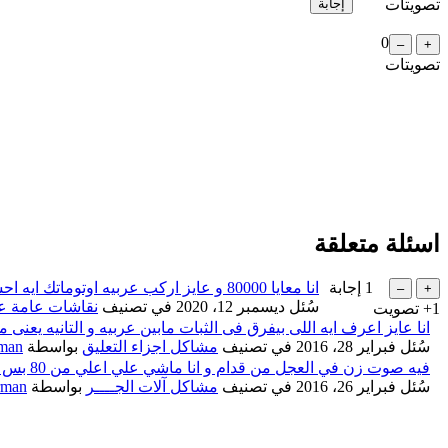
تصويتات
0
تصويتات
اسئلة متعلقة
1
إجابة
انا معايا 80000 و عايز اركب عربيه اوتوماتك ايه احسن حاجه في السعر ده ومميزاتها
سُئل
ديسمبر 12، 2020
في تصنيف
نقاشات عامة ع
+1
تصويت
انا عايز اعرف ايه اللى بيفرق فى الثبات مابين عربيه و التانيه يعنى مث
سُئل
فبراير 28، 2016
في تصنيف
مشاكل اجزاء التعليق
بواسطة
rman
فيه صوت زن في العجل من قدام و انا ماشي علي اعلي من 80 بس ده مش صوت موتور ممكن يكون ايه ؟؟
...
سُئل
فبراير 26، 2016
في تصنيف
مشاكل آلات الجــــر
بواسطة
rman