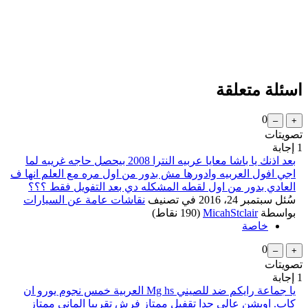
اسئلة متعلقة
0
تصويتات
1
إجابة
بعد اذنك يا باشا معايا عربيه النترا 2008 بيحصل حاجه غريبه لما
اجي افول العربيه وادورها مش بدور من اول مره مع العلم انها ف
العادي بدور من اول لقطه المشكله دي بعد التفويل فقط ؟؟؟
سُئل
سبتمبر 24، 2016
في تصنيف
نقاشات عامة عن السيارات
بواسطة
MicahStclair
(
190
نقاط)
خاصة
0
تصويتات
1
إجابة
يا جماعة رايكم ضد للصيني Mg hs العربية خمس نجوم يورو ان
كاب. اوبشن عالي جدا تقفيل ممتاز فرش تقريبا الماني ممتاز