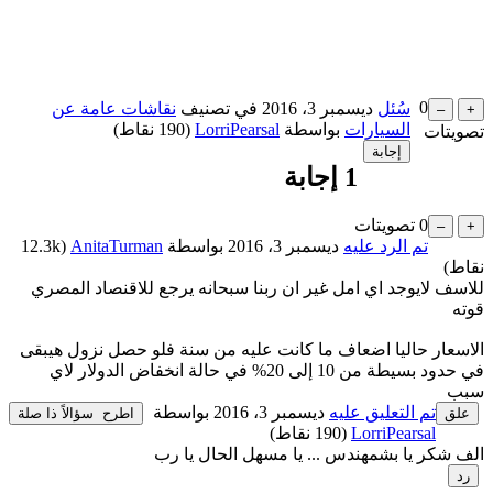
0
سُئل
ديسمبر 3، 2016
في تصنيف
نقاشات عامة عن
السيارات
بواسطة
LorriPearsal
(
190
نقاط)
تصويتات
1
إجابة
0
تصويتات
تم الرد عليه
ديسمبر 3، 2016
بواسطة
AnitaTurman
(
12.3k
نقاط)
للاسف لايوجد اي امل غير ان ربنا سبحانه يرجع للاقنصاد المصري
قوته
الاسعار حاليا اضعاف ما كانت عليه من سنة فلو حصل نزول هيبقى
في حدود بسيطة من 10 إلى 20% في حالة انخفاض الدولار لاي
سبب
تم التعليق عليه
ديسمبر 3، 2016
بواسطة
LorriPearsal
(
190
نقاط)
الف شكر يا بشمهندس ... يا مسهل الحال يا رب