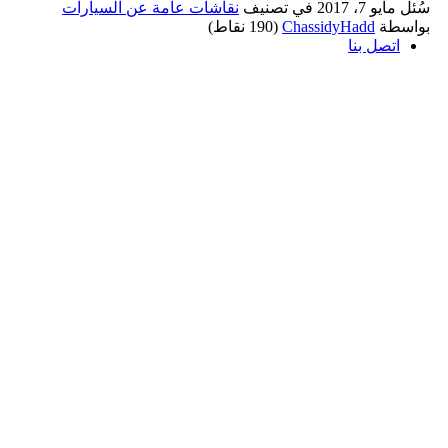
سُئل
مايو 7، 2017
في تصنيف
نقاشات عامة عن السيارات
بواسطة
ChassidyHadd
(
190
نقاط)
اتصل بنا