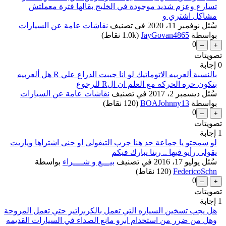
تسارع وعزم شديد موجودة في الخليج بقالها فترة معملتش
مشاكل اشتري و
سُئل
نوفمبر 11، 2020
في تصنيف
نقاشات عامة عن السيارات
بواسطة
JayGovan4865
(
1.0k
نقاط)
0
تصويتات
0
إجابة
بالنسبة ألعربيه الاتوماتيك لو انا جيبت الدراع علي R هل ألعربيه
بتكون حره الحركه مع العلم ان الR للرجوع
سُئل
ديسمبر 2، 2017
في تصنيف
نقاشات عامة عن السيارات
...
بواسطة
BOAJohnny13
(
120
نقاط)
0
تصويتات
1
إجابة
لو سمحتو يا جماعة حد هنا جرب التيفولى او حنى اشتراها وياريت
يقولى رأيو فيها .. ربنا يبارك فيكم
سُئل
يوليو 17، 2016
في تصنيف
بيـــع و شــــراء
بواسطة
FedericoSchn
(
120
نقاط)
0
تصويتات
1
إجابة
هل يجب تسخين السياره التي تعمل بالكربراتير حتي تعمل المروحة
وهل من ضرر من استخدام ابرو مانع الصداء في السيارات القديمه