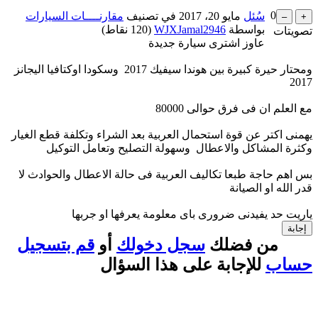
0
سُئل
مايو 20، 2017
في تصنيف
مقارنــــات السيارات
بواسطة
WJXJamal2946
(
120
نقاط)
تصويتات
عاوز اشترى سيارة جديدة
ومحتار حيرة كبيرة بين هوندا سيفيك 2017 وسكودا اوكتافيا اليجانز
2017
مع العلم ان فى فرق حوالى 80000
يهمنى اكتر عن قوة استحمال العربية بعد الشراء وتكلفة قطع الغيار
وكثرة المشاكل والاعطال وسهولة التصليح وتعامل التوكيل
بس اهم حاجة طبعا تكاليف العربية فى حالة الاعطال والحوادث لا
قدر الله او الصيانة
ياريت حد يفيدنى ضرورى باى معلومة يعرفها او جربها
من فضلك
سجل دخولك
أو
قم بتسجيل
حساب
للإجابة على هذا السؤال