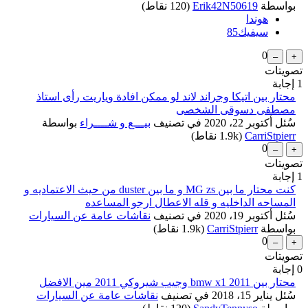
بواسطة
Erik42N50619
(
120
نقاط)
هوندا
سيفيك85
0
تصويتات
1
إجابة
محتار بين اتيكا وجراند لاند لو ممكن افادة وياريت رأى استاذ
مصطفى دسوقى الشخصى
...
سُئل
أكتوبر 22، 2020
في تصنيف
بيـــع و شــــراء
بواسطة
CarriStpierr
(
1.9k
نقاط)
0
تصويتات
1
إجابة
كنت محتار ما بين MG zs و ما بين duster من حيث الاعتماديه و
المساحه الداخليه و قله الاعطال ارجو المساعده
سُئل
أكتوبر 19، 2020
في تصنيف
نقاشات عامة عن السيارات
بواسطة
CarriStpierr
(
1.9k
نقاط)
0
تصويتات
0
إجابة
محتار بين bmw x1 2011 وجيب شيروكي 2011 مين الافضل
سُئل
يناير 15، 2018
في تصنيف
نقاشات عامة عن السيارات