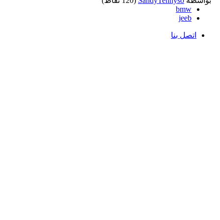
بواسطة
SandyTennyso
(
120
نقاط)
bmw
jeeb
اتصل بنا