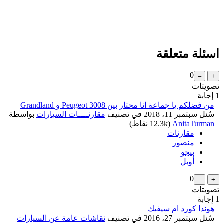
اسئلة متعلقة
0
تصويتات
1
إجابة
من فضلكم يا جماعة انا محتار بين Peugeot 3008 و Grandland
سُئل
سبتمبر 11، 2018
في تصنيف
مقارنــــات السيارات
بواسطة
AnitaTurman
(
12.3k
نقاط)
مقارنات
منصور
بيجو
أوبل
0
تصويتات
1
إجابة
هوندا كورد ام سيفيك
سُئل
سبتمبر 27، 2016
في تصنيف
نقاشات عامة عن السيارات