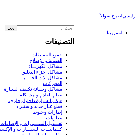
رئيسي
اطرح سؤالاً
اتصل بنا
التصنيفات
جميع التصنيفات
الصيانة و الإصلاح
مشاكل الكهربــاء
مشاكل اجزاء التعليق
مشاكل آلات الجــــر
المحركات
مشاكل وصيانة تكييف السيارة
نظام العادم و مشاكله
هيكل السيارة داخليا وخارجيا
قطع غيار جديد واستيراد
إطارات وجنوط
بطاريات
تعـــديل الســـيارات و الإضافات
كــماليــات السيـــارات و الإكس
مقارنــــات السيارات