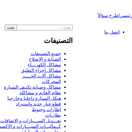
رئيسي
اطرح سؤالاً
اتصل بنا
التصنيفات
جميع التصنيفات
الصيانة و الإصلاح
مشاكل الكهربــاء
مشاكل اجزاء التعليق
مشاكل آلات الجــــر
المحركات
مشاكل وصيانة تكييف السيارة
نظام العادم و مشاكله
هيكل السيارة داخليا وخارجيا
قطع غيار جديد واستيراد
إطارات وجنوط
بطاريات
تعـــديل الســـيارات و الإضافات
كــماليــات السيـــارات و الإكس
مقارنــــات السيارات