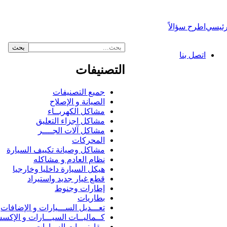
رئيسي
اطرح سؤالاً
اتصل بنا
التصنيفات
جميع التصنيفات
الصيانة و الإصلاح
مشاكل الكهربــاء
مشاكل اجزاء التعليق
مشاكل آلات الجــــر
المحركات
مشاكل وصيانة تكييف السيارة
نظام العادم و مشاكله
هيكل السيارة داخليا وخارجيا
قطع غيار جديد واستيراد
إطارات وجنوط
بطاريات
تعـــديل الســـيارات و الإضافات
كــماليــات السيـــارات و الإكس
مقارنــــات السيارات