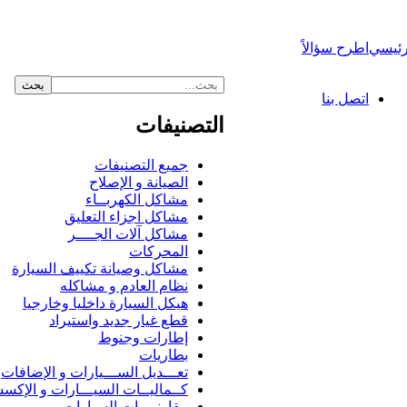
رئيسي
اطرح سؤالاً
اتصل بنا
التصنيفات
جميع التصنيفات
الصيانة و الإصلاح
مشاكل الكهربــاء
مشاكل اجزاء التعليق
مشاكل آلات الجــــر
المحركات
مشاكل وصيانة تكييف السيارة
نظام العادم و مشاكله
هيكل السيارة داخليا وخارجيا
قطع غيار جديد واستيراد
إطارات وجنوط
بطاريات
تعـــديل الســـيارات و الإضافات
كــماليــات السيـــارات و الإكس
مقارنــــات السيارات