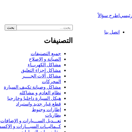
رئيسي
اطرح سؤالاً
اتصل بنا
التصنيفات
جميع التصنيفات
الصيانة و الإصلاح
مشاكل الكهربــاء
مشاكل اجزاء التعليق
مشاكل آلات الجــــر
المحركات
مشاكل وصيانة تكييف السيارة
نظام العادم و مشاكله
هيكل السيارة داخليا وخارجيا
قطع غيار جديد واستيراد
إطارات وجنوط
بطاريات
تعـــديل الســـيارات و الإضافات
كــماليــات السيـــارات و الإكس
مقارنــــات السيارات