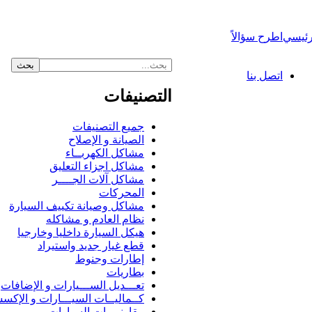
رئيسي
اطرح سؤالاً
اتصل بنا
التصنيفات
جميع التصنيفات
الصيانة و الإصلاح
مشاكل الكهربــاء
مشاكل اجزاء التعليق
مشاكل آلات الجــــر
المحركات
مشاكل وصيانة تكييف السيارة
نظام العادم و مشاكله
هيكل السيارة داخليا وخارجيا
قطع غيار جديد واستيراد
إطارات وجنوط
بطاريات
تعـــديل الســـيارات و الإضافات
كــماليــات السيـــارات و الإكس
مقارنــــات السيارات