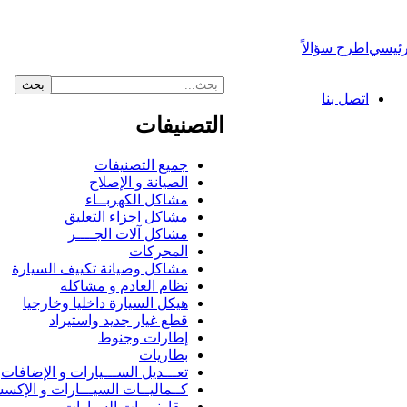
رئيسي
اطرح سؤالاً
اتصل بنا
التصنيفات
جميع التصنيفات
الصيانة و الإصلاح
مشاكل الكهربــاء
مشاكل اجزاء التعليق
مشاكل آلات الجــــر
المحركات
مشاكل وصيانة تكييف السيارة
نظام العادم و مشاكله
هيكل السيارة داخليا وخارجيا
قطع غيار جديد واستيراد
إطارات وجنوط
بطاريات
تعـــديل الســـيارات و الإضافات
كــماليــات السيـــارات و الإكس
مقارنــــات السيارات