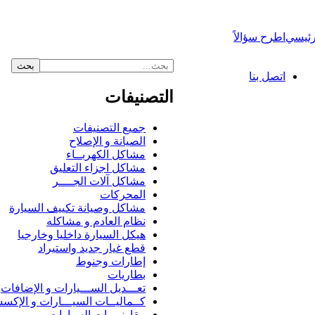
رئيسي
اطرح سؤالاً
اتصل بنا
التصنيفات
جميع التصنيفات
الصيانة و الإصلاح
مشاكل الكهربــاء
مشاكل اجزاء التعليق
مشاكل آلات الجــــر
المحركات
مشاكل وصيانة تكييف السيارة
نظام العادم و مشاكله
هيكل السيارة داخليا وخارجيا
قطع غيار جديد واستيراد
إطارات وجنوط
بطاريات
تعـــديل الســـيارات و الإضافات
كــماليــات السيـــارات و الإكس
مقارنــــات السيارات