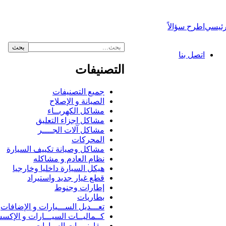
رئيسي
اطرح سؤالاً
اتصل بنا
التصنيفات
جميع التصنيفات
الصيانة و الإصلاح
مشاكل الكهربــاء
مشاكل اجزاء التعليق
مشاكل آلات الجــــر
المحركات
مشاكل وصيانة تكييف السيارة
نظام العادم و مشاكله
هيكل السيارة داخليا وخارجيا
قطع غيار جديد واستيراد
إطارات وجنوط
بطاريات
تعـــديل الســـيارات و الإضافات
كــماليــات السيـــارات و الإكس
مقارنــــات السيارات