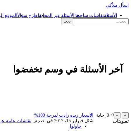
اسأل ملاًكي
الأسئلة
نقاشات ساخنة!
الأسئلة غير المجابة
اطرح سؤالاً
الموقع ال
آخر الأسئلة في وسم تخفضوا
0
0
إجابة
الاسعار زيده زادت لدرجة 100%
...
سُئل
فبراير 15، 2017
في تصنيف
نقاشات عامة عن
تصويتات
حاولوا