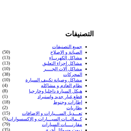
التصنيفات
جميع التصنيفات
(50)
الصيانة و الإصلاح
(13)
مشاكل الكهربــاء
(13)
مشاكل اجزاء التعليق
(10)
مشاكل آلات الجــــر
(38)
المحركات
(10)
مشاكل وصيانة تكييف السيارة
(4)
نظام العادم و مشاكله
(8)
هيكل السيارة داخليا وخارجيا
(1)
قطع غيار جديد واستيراد
(18)
إطارات وجنوط
(2)
بطاريات
(15)
تعـــديل الســـيارات و الإضافات
(5)
كــماليــات السيـــارات و الإكسسوارات
(79)
مقارنــــات السيارات
(35)
زيوت وسوائل أخرى