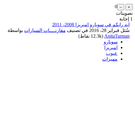
0
تصويتات
1
إجابة
ايه رايكم في سوبارو امبريزا 2008- 2011
سُئل
فبراير 28، 2016
في تصنيف
مقارنــــات السيارات
بواسطة
AnitaTurman
(
12.3k
نقاط)
سوبارو
امبريزا
عيوب
مميزات