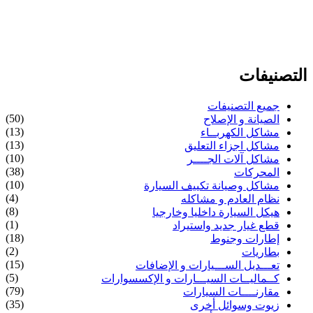
التصنيفات
جميع التصنيفات
(50)
الصيانة و الإصلاح
(13)
مشاكل الكهربــاء
(13)
مشاكل اجزاء التعليق
(10)
مشاكل آلات الجــــر
(38)
المحركات
(10)
مشاكل وصيانة تكييف السيارة
(4)
نظام العادم و مشاكله
(8)
هيكل السيارة داخليا وخارجيا
(1)
قطع غيار جديد واستيراد
(18)
إطارات وجنوط
(2)
بطاريات
(15)
تعـــديل الســـيارات و الإضافات
(5)
كــماليــات السيـــارات و الإكسسوارات
(79)
مقارنــــات السيارات
(35)
زيوت وسوائل أخرى