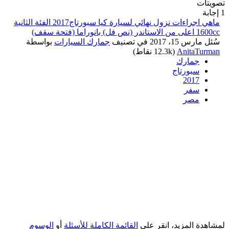
تصويتات
1
إجابة
ماهي اجراءات نزول نهائي لسيارة كيا سبورتاج2017 الفئة الثانية
1600cc اعلى من الاستاندر (نص فل) بانوراما (فتحة سقف)
سُئل
مارس 15، 2017
في تصنيف
جمارك السيارات
بواسطة
AnitaTurman
(
12.3k
نقاط)
جمارك
سبورتاج
2017
سفر
مصر
لمشاهدة المزيد، انقر على
القائمة الكاملة للأسئلة
أو
الوسوم