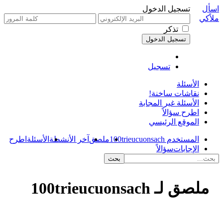
اسأل
تسجيل الدخول
ملاًكي
تذكر
تسجيل
الأسئلة
نقاشات ساخنة!
الأسئلة غير المجابة
اطرح سؤالاً
الموقع الرئيسي
المستخدم 100trieucuonsach
ملصق
آخر الأنشطة
الأسئلة
اطرح
الإجابات
سؤالاً
ملصق لـ 100trieucuonsach