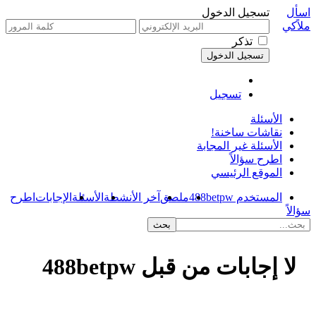
اسأل
تسجيل الدخول
ملاًكي
تذكر
تسجيل
الأسئلة
نقاشات ساخنة!
الأسئلة غير المجابة
اطرح سؤالاً
الموقع الرئيسي
المستخدم 488betpw
ملصق
آخر الأنشطة
الأسئلة
الإجابات
اطرح
سؤالاً
لا إجابات من قبل 488betpw