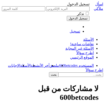
اسأل
تسجيل الدخول
ملاًكي
تذكر
تسجيل
الأسئلة
نقاشات ساخنة!
الأسئلة غير المجابة
اطرح سؤالاً
الموقع الرئيسي
المستخدم 600betcodes
ملصق
آخر الأنشطة
الأسئلة
الإجابات
اطرح سؤالاً
لا مشاركات من قبل
600betcodes