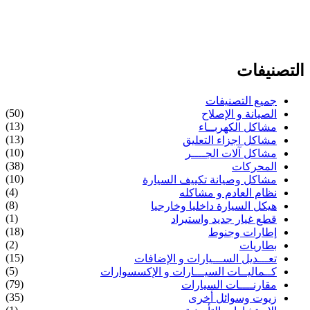
التصنيفات
جميع التصنيفات
(50)
الصيانة و الإصلاح
(13)
مشاكل الكهربــاء
(13)
مشاكل اجزاء التعليق
(10)
مشاكل آلات الجــــر
(38)
المحركات
(10)
مشاكل وصيانة تكييف السيارة
(4)
نظام العادم و مشاكله
(8)
هيكل السيارة داخليا وخارجيا
(1)
قطع غيار جديد واستيراد
(18)
إطارات وجنوط
(2)
بطاريات
(15)
تعـــديل الســـيارات و الإضافات
(5)
كــماليــات السيـــارات و الإكسسوارات
(79)
مقارنــــات السيارات
(35)
زيوت وسوائل أخرى