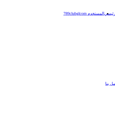
رئيسي
المستخدم 789clubglcom
ل بنا