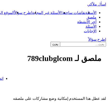
اسأل ملاًكي
الأسئلة
نقاشات ساخنة!
الأسئلة غير المجابة
اطرح سؤالاً
الموقع ال
ملصق
آخر الأنشطة
الأسئلة
الإجابات
اطرح سؤالاً
ملصق لـ 789clubglcom
...
اتص
لقد عطل هذا المستخدم إمكانية وضع مشاركات على ملصقه