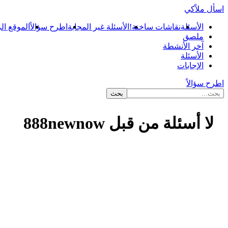
اسأل ملاًكي
الأسئلة
نقاشات ساخنة!
الأسئلة غير المجابة
اطرح سؤالاً
الموقع ال
ملصق
آخر الأنشطة
الأسئلة
الإجابات
اطرح سؤالاً
لا أسئلة من قبل 888newnow
...