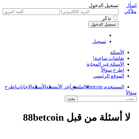
اسأل
تسجيل الدخول
ملاًكي
تذكر
تسجيل
الأسئلة
نقاشات ساخنة!
الأسئلة غير المجابة
اطرح سؤالاً
الموقع الرئيسي
المستخدم 88betcoin
ملصق
آخر الأنشطة
الأسئلة
الإجابات
اطرح
سؤالاً
لا أسئلة من قبل 88betcoin