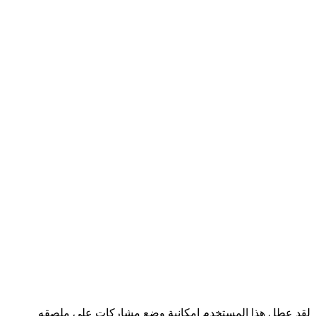
لقد عطل هذا المستخدم إمكانية وضع مشاركات على ملصقه