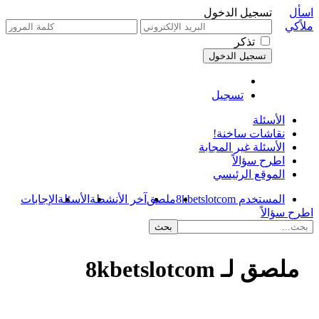
اسأل
تسجيل الدخول
ملاًكي
تذكر
تسجيل
الأسئلة
نقاشات ساخنة!
الأسئلة غير المجابة
اطرح سؤالاً
الموقع الرئيسي
المستخدم 8kbetslotcom
ملصق
آخر الأنشطة
الأسئلة
الإجابات
اطرح سؤالاً
ملصق لـ 8kbetslotcom