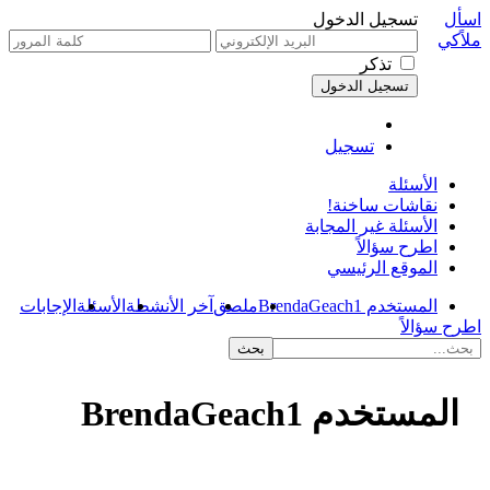
اسأل
تسجيل الدخول
ملاًكي
تذكر
تسجيل
الأسئلة
نقاشات ساخنة!
الأسئلة غير المجابة
اطرح سؤالاً
الموقع الرئيسي
المستخدم BrendaGeach1
ملصق
آخر الأنشطة
الأسئلة
الإجابات
اطرح سؤالاً
المستخدم BrendaGeach1