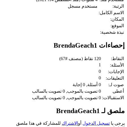
الرتبة:
مستخدم مسجل
الاسم الكامل:
المكان:
الموفع:
نبذة شخصية:
إحصاءات BrendaGeach1
النقاط:
120
نقاط (مصنف #
67
)
1
الأسئلة:
0
الإجابات:
0
التعليقات:
صوت لـ:
0
أسئلة,
0
إجابة
أعطى
0
تصويت بالموجب,
0
تصويت بالسالب
الاستقبالات:
0
تصويت بالموجب,
0
تصويت بالسالب
ملصق لـ BrendaGeach1
يرجى يا
تسجيل الدخول
أو
الاشتراك
للمشاركة في هذا ملصق